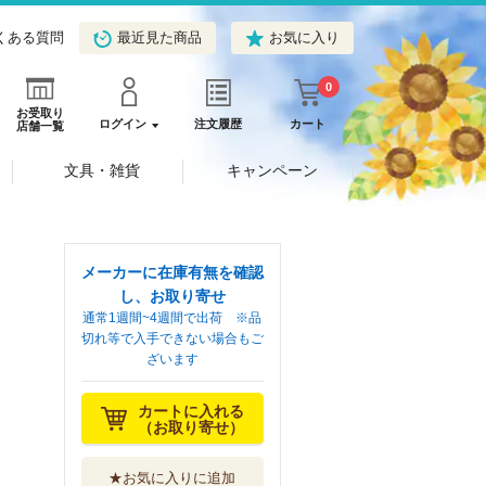
くある質問
最近見た商品
お気に入り
0
お受取り
ログイン
注文履歴
カート
店舗一覧
文具・雑貨
キャンペーン
メーカーに在庫有無を確認
し、お取り寄せ
通常1週間~4週間で出荷 ※品
切れ等で入手できない場合もご
ざいます
カートに入れる
（お取り寄せ）
★お気に入りに追加