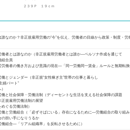
２３９Ｐ １９ｃｍ
は誰なのか？非正規雇用労働の“今”を伝え、労働者の目線から政策・制度・労
労働者とは誰なのか（非正規雇用労働者とは誰か―ペルソナ作成を通じて
働組合員
労労働者の働き方および意識の現在―「同一労働同一賃金」ルールと無期転換
働とジェンダー（非正規“女性稼ぎ主”世帯の仕事と暮らし
主婦パート”
へ）
労働と社会保障・労働法制（ディーセントな生活を支える社会保障の課題
非正規雇用労働法制の展望
をめぐる労働法制）
労働と労働組合（「必ずそばにいる」存在になるために―労働組合の取り組み
合の担い手になりうるか
労働組合―「リアル組織率」を反転させるために）