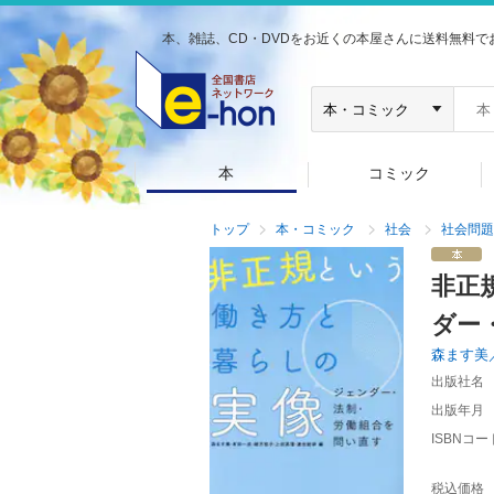
本、雑誌、CD・DVDをお近くの本屋さんに送料無料で
本
コミック
トップ
本・コミック
社会
社会問題
非正
ダー
森ます美
出版社名
出版年月
ISBNコー
税込価格