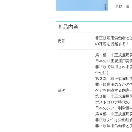
頁数・縦
商品内容
非正規雇用労働者と
要旨
の課題を提起する！
第１部 非正規雇用
日本の非正規雇用労
非正規で雇用される
中心に）
第２部 非正規雇用労
非正規雇用のなかの“
目次
ケアを保障する国家
第３部 非正規雇用
ポストコロナ時代の
日本のシフト制労働
第４部 非正規雇用
非正規女性は労働組
非正規雇用労働者と