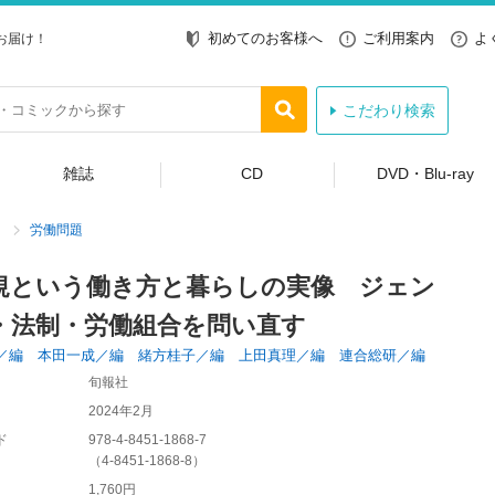
初めてのお客様へ
ご利用案内
よ
お届け！
こだわり検索
雑誌
CD
DVD・Blu-ray
労働問題
規という働き方と暮らしの実像 ジェン
・法制・労働組合を問い直す
／編 本田一成／編 緒方桂子／編 上田真理／編 連合総研／編
旬報社
2024年2月
ド
978-4-8451-1868-7
（
4-8451-1868-8
）
1,760円