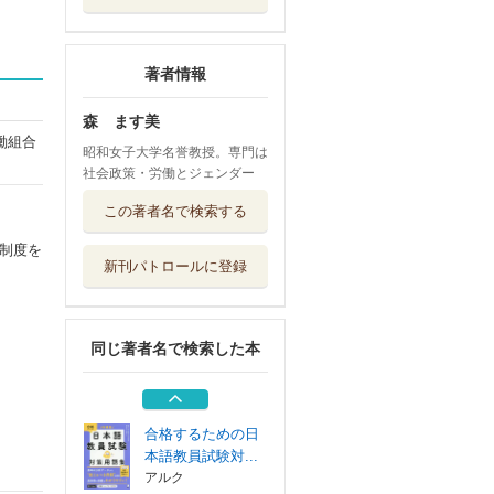
著者情報
森 ます美
働組合
昭和女子大学名誉教授。専門は
社会政策・労働とジェンダー
労働法
この著者名で検索する
有斐閣
制度を
新刊パトロールに登録
クミジョを考える
信山社
同じ著者名で検索した本
日本の法
日本評論社
合格するための日
本語教員試験対...
アルク