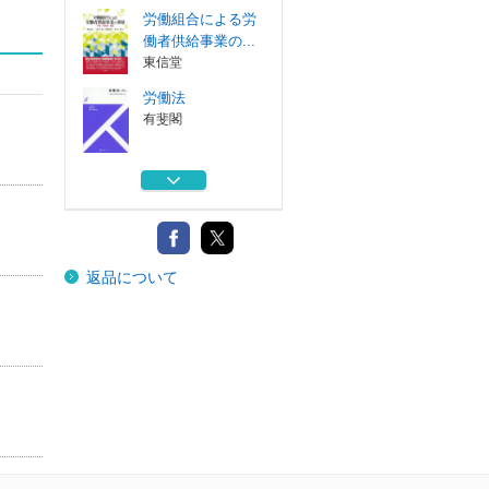
労働組合による労
働者供給事業の...
東信堂
労働法
有斐閣
クミジョを考える
信山社
日本の法
返品について
日本評論社
合格するための日
本語教員試験対...
アルク
労働組合による労
働者供給事業の...
東信堂