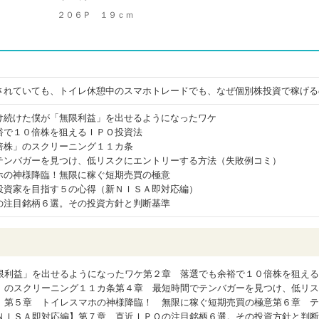
２０６Ｐ １９ｃｍ
されていても、トイレ休憩中のスマホトレードでも、なぜ個別株投資で稼げる
け続けた僕が「無限利益」を出せるようになったワケ
裕で１０倍株を狙えるＩＰＯ投資法
倍株」のスクリーニング１１カ条
テンバガーを見つけ、低リスクにエントリーする方法（失敗例コミ）
ホの神様降臨！無限に稼ぐ短期売買の極意
投資家を目指す５の心得（新ＮＩＳＡ即対応編）
の注目銘柄６選。その投資方針と判断基準
限利益」を出せるようになったワケ第２章 落選でも余裕で１０倍株を狙える
」のスクリーニング１１カ条第４章 最短時間でテンバガーを見つけ、低リス
】第５章 トイレスマホの神様降臨！ 無限に稼ぐ短期売買の極意第６章 テ
ＮＩＳＡ即対応編】第７章 直近ＩＰＯの注目銘柄６選。その投資方針と判断