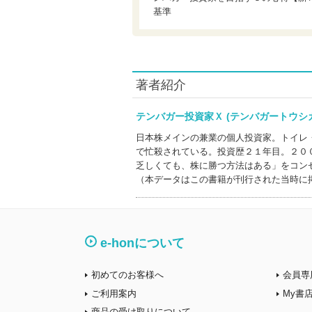
基準
著者紹介
テンバガー投資家Ｘ (テンバガートウ
日本株メインの兼業の個人投資家。トイレ
で忙殺されている。投資歴２１年目。２０
乏しくても、株に勝つ方法はある」をコン
（本データはこの書籍が刊行された当時に
e-honについて
初めてのお客様へ
会員専
ご利用案内
My書
商品の受け取りについて