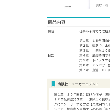
頁数・縦
商品内容
要旨
仕事や子育てで忙殺
第１章 １５年間負
第２章 落選でも余
第３章 「無限１０
目次
第４章 最短時間で
第５章 トイレスマ
第６章 テンバガー
第７章 直近ＩＰＯ
出版社・メーカーコメント
第１章 １５年間負け続けた僕が「無
ＩＰＯ投資法第３章 「無限１０倍株
クにエントリーする方法【失敗例コミ
ンバガー投資家を目指す５の心得【新