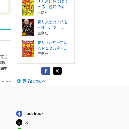
１０万円株ではじ
める！超速で億...
宝島社
億り人が発掘法を
公開！バフェッ...
宝島社
億り人がやってい
る月１０万稼ぐ...
宝島社
と育児
知識に
公開中
返品について
facebook
X