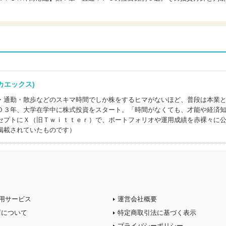
シカエックス)
・通勤・散歩などのスキマ時間でしか株をするヒマがないほど、普段は本業
０３年、大学在学中に株式投資をスタート。「時間がなくても、才能や経済
セプトにＸ（旧Ｔｗｉｔｔｅｒ）で、ポートフォリオや運用成績を赤裸々に
掲載されていたものです）
用サービス
運営会社概要
店について
特定商取引法に基づく表示
プライバシーポリシー