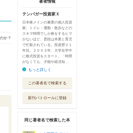
著者情報
テンバガー投資家Ｘ
日本株メインの兼業の個人投資
家。トイレ・通勤・散歩などの
スキマ時間でしか株をするヒマ
のか？
がないほど、普段は本業と育児
で忙殺されている。投資歴２１
年目。２００３年、大学在学中
に株式投資をスタート。「時間
がなくても、才能や経済知 …
もっと詳しく
この著者名で検索する
新刊パトロールに登録
同じ著者名で検索した本