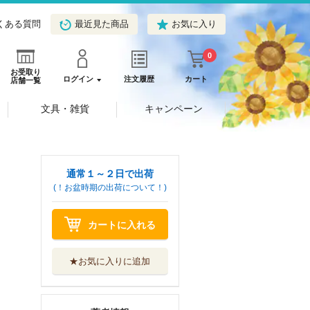
くある質問
最近見た商品
お気に入り
0
お受取り
ログイン
注文履歴
カート
店舗一覧
文具・雑貨
キャンペーン
通常１～２日で出荷
(！お盆時期の出荷について！)
カートに入れる
★お気に入りに追加