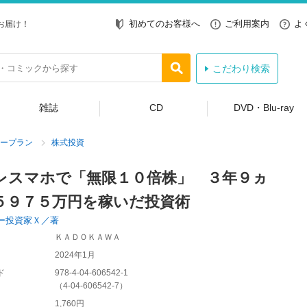
初めてのお客様へ
ご利用案内
よ
お届け！
こだわり検索
雑誌
CD
DVD・Blu-ray
ープラン
株式投資
レスマホで「無限１０倍株」 ３年９ヵ
５９７５万円を稼いだ投資術
ー投資家Ｘ／著
ＫＡＤＯＫＡＷＡ
2024年1月
ド
978-4-04-606542-1
（
4-04-606542-7
）
1,760円