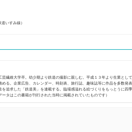
鉄道いすみ線）
工芸繊維大学卒。幼少期より鉄道の撮影に親しむ。平成１３年より生業とし
務める。企業広告、カレンダー、時刻表、旅行誌、趣味誌等に作品を多数発
性を追求した「鉄道美」を連載する。臨場感溢れる絵づくりをもっとうに四
データはこの書籍が刊行された当時に掲載されていたものです）