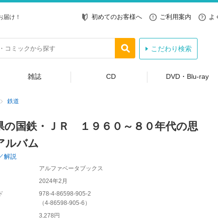
初めてのお客様へ
ご利用案内
よ
お届け！
こだわり検索
雑誌
CD
DVD・Blu-ray
鉄道
県の国鉄・ＪＲ １９６０～８０年代の思
アルバム
／解説
アルファベータブックス
2024年2月
ド
978-4-86598-905-2
（
4-86598-905-6
）
3,278円