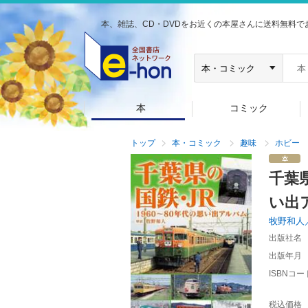
本、雑誌、CD・DVDをお近くの本屋さんに送料無料で
本
コミック
トップ
本・コミック
趣味
ホビー
千葉
い出
牧野和人
出版社名
出版年月
ISBNコー
税込価格