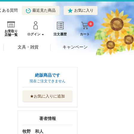
くある質問
最近見た商品
お気に入り
0
お受取り
ログイン
注文履歴
カート
店舗一覧
文具・雑貨
キャンペーン
絶版商品です
現在ご注文できません
★お気に入りに追加
著者情報
牧野 和人