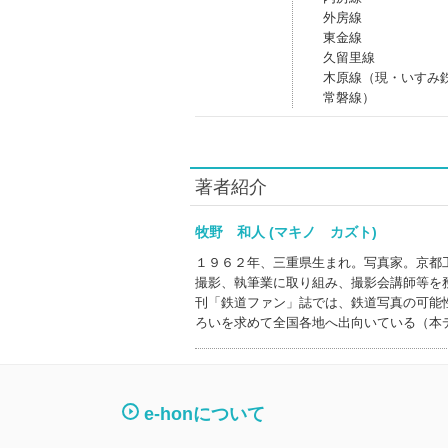
外房線
東金線
久留里線
木原線（現・いすみ
常磐線）
著者紹介
牧野 和人 (マキノ カズト)
１９６２年、三重県生まれ。写真家。京都
撮影、執筆業に取り組み、撮影会講師等を
刊「鉄道ファン」誌では、鉄道写真の可能
ろいを求めて全国各地へ出向いている（本
e-honについて