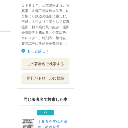
１９６２年、三重県生まれ。写
真家。京都工芸繊維大学卒。幼
少期より鉄道の撮影に親しむ。
平成１３年より生業として写真
撮影、執筆業に取り組み、撮影
会講師等を務める。企業広告、
カレンダー、時刻表、旅行誌、
趣味誌等に作品を多数発表 …
もっと詳しく
長谷川明がカラー
この著者名で検索する
ポジで撮った１...
フォト・パブリ...
新刊パトロールに登録
長谷川明がカラー
ポジで撮った１...
フォト・パブリ...
同じ著者名で検索した本
昭和３７年３月九
州鉄道旅行写真...
フォト・パブリ...
１９６０年代の国
鉄・私鉄風景 ...