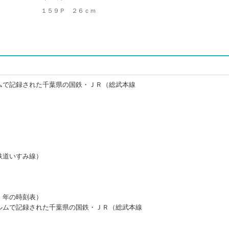
１５９Ｐ ２６ｃｍ
ムで記録された千葉県の国鉄・ＪＲ（総武本線
鉄道いすみ線）
）年の時刻表）
ルムで記録された千葉県の国鉄・ＪＲ（総武本線