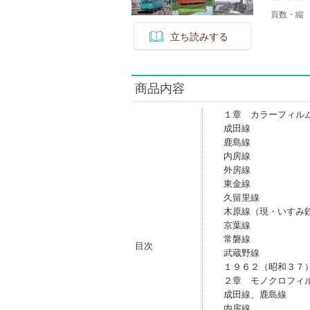
頁数・縦
立ち読みする
商品内容
１章 カラーフィル
成田線
鹿島線
内房線
外房線
東金線
久留里線
木原線（現・いすみ
京葉線
常磐線
目次
武蔵野線
１９６２（昭和３７
２章 モノクロフィ
成田線、鹿島線
内房線