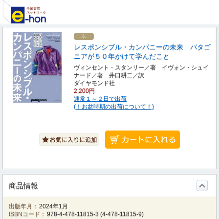
レスポンシブル・カンパニーの未来 パタゴ
ニアが５０年かけて学んだこと
ヴィンセント・スタンリー／著 イヴォン・シュイ
ナード／著 井口耕二／訳
ダイヤモンド社
2,200円
通常１～２日で出荷
(！お盆時期の出荷について！)
商品情報
出版年月：
2024年1月
ISBNコード：
978-4-478-11815-3
(
4-478-11815-9
)