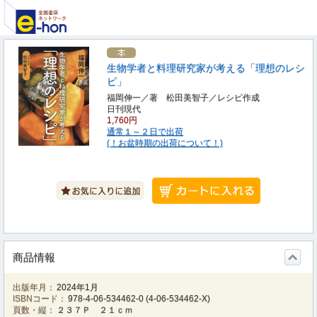
生物学者と料理研究家が考える「理想のレシ
ピ」
福岡伸一／著 松田美智子／レシピ作成
日刊現代
1,760円
通常１～２日で出荷
(！お盆時期の出荷について！)
商品情報
出版年月：
2024年1月
ISBNコード：
978-4-06-534462-0
(
4-06-534462-X
)
頁数・縦：
２３７Ｐ ２１ｃｍ