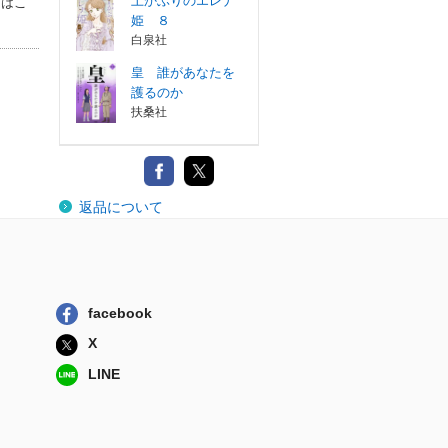
土かぶりのエレナ
タはこ
姫 ８
白泉社
皇 誰があなたを
護るのか
扶桑社
返品について
facebook
X
LINE