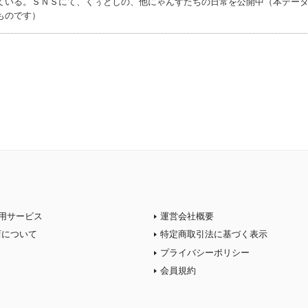
ている。ＳＮＳにて、くぅとしの、他にゃんずたちの日常を公開中（本デー
ものです）
用サービス
運営会社概要
店について
特定商取引法に基づく表示
プライバシーポリシー
会員規約