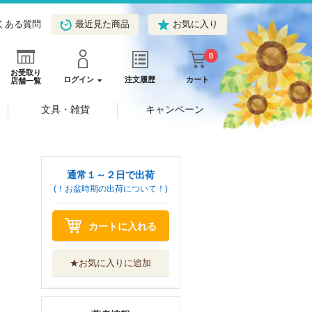
くある質問
最近見た商品
お気に入り
0
お受取り
ログイン
注文履歴
カート
店舗一覧
文具・雑貨
キャンペーン
通常１～２日で出荷
(！お盆時期の出荷について！)
カートに入れる
★お気に入りに追加