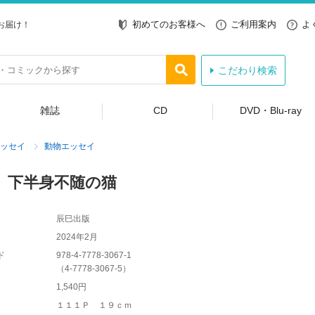
初めてのお客様へ
ご利用案内
よ
お届け！
こだわり検索
雑誌
CD
DVD・Blu-ray
ッセイ
動物エッセイ
 下半身不随の猫
辰巳出版
2024年2月
ド
978-4-7778-3067-1
（
4-7778-3067-5
）
1,540円
１１１Ｐ １９ｃｍ