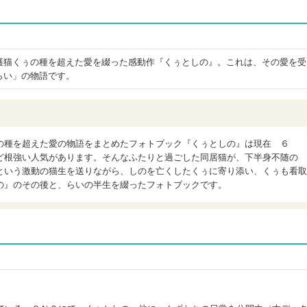
護猫くぅの種を超えた愛を綴った感動作『くぅとしの』。これは、その愛を受
らい」の物語です。
の種を超えた愛の物語をまとめたフォトブック『くぅとしの』は現在 ６
ど根強い人気があります。そんなふたりと過ごした同居猫が、下半身不随の
という激動の猫生を送りながら、しのを亡くしたくぅに寄り添い、くぅも看取
の』のその後と、らいの半生を綴ったフォトブックです。