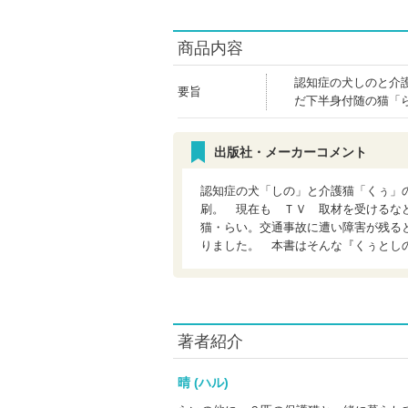
商品内容
認知症の犬しのと介
要旨
だ下半身付随の猫「
出版社・メーカーコメント
認知症の犬「しの」と介護猫「くぅ」
刷。 現在も ＴＶ 取材を受けるな
猫・らい。交通事故に遭い障害が残る
りました。 本書はそんな『くぅとし
著者紹介
晴 (ハル)