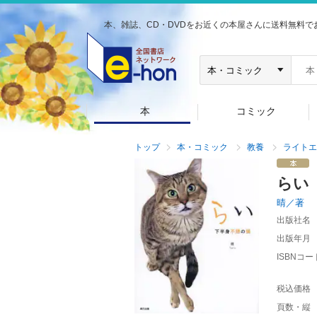
本、雑誌、CD・DVDをお近くの本屋さんに送料無料で
本
コミック
トップ
本・コミック
教養
ライトエ
らい
晴／著
出版社名
出版年月
ISBNコー
税込価格
頁数・縦