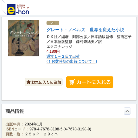
グレート・ノベルズ 世界を変えた小説
ＤＫ社／編著 阿部公彦／日本語版監修 猪熊恵子
／日本語版監修 藤村奈緒美／訳
エクスナレッジ
4,180円
通常１～２日で出荷
(！お盆時期の出荷について！)
商品情報
出版年月：
2024年1月
ISBNコード：
978-4-7678-3198-5
(
4-7678-3198-9
)
頁数・縦：
２５６Ｐ ２９ｃｍ