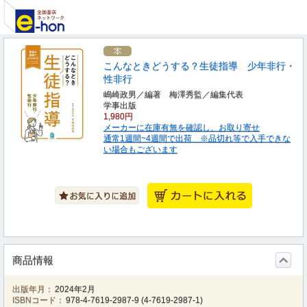
こんなときどうする？生徒指導 少年非行・
性非行
嶋崎政男／編著 梅澤秀監／編集代表
学事出版
1,980円
メーカーに在庫有無を確認し、お取り寄せ
通常1週間~4週間で出荷 ※品切れ等で入手できな
い場合もございます
商品情報
出版年月：
2024年2月
ISBNコード：
978-4-7619-2987-9
(
4-7619-2987-1
)