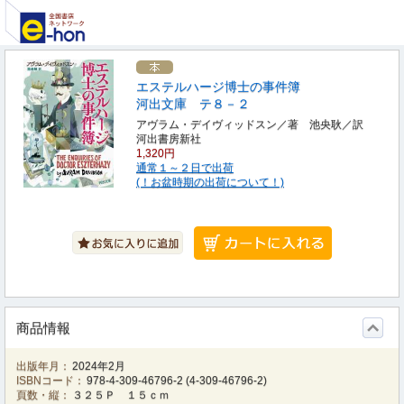
エステルハージ博士の事件簿
河出文庫 テ８－２
アヴラム・デイヴィッドスン／著 池央耿／訳
河出書房新社
1,320円
通常１～２日で出荷
(！お盆時期の出荷について！)
商品情報
出版年月：
2024年2月
ISBNコード：
978-4-309-46796-2
(
4-309-46796-2
)
頁数・縦：
３２５Ｐ １５ｃｍ