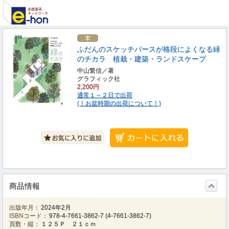
ふだんのスケッチパースが格段によくなる緑
のチカラ 植栽・建築・ランドスケープ
中山繁信／著
グラフィック社
2,200円
通常１～２日で出荷
(！お盆時期の出荷について！)
商品情報
出版年月：
2024年2月
ISBNコード：
978-4-7661-3862-7
(
4-7661-3862-7
)
頁数・縦：
１２５Ｐ ２１ｃｍ