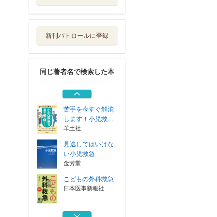
見逃してはいけな
い小児救急
金芳堂
新刊パトロールに登録
こどもの外科救急
日本医事新報社
同じ著者名で検索した本
小児救急の基本「
子どもは苦手」...
羊土社
苦手を今すぐ解消
します！小児救...
羊土社
見逃してはいけな
い小児救急
金芳堂
こどもの外科救急
日本医事新報社
小児救急の基本「