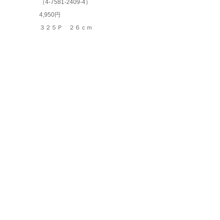
（
4-7581-2409-4
）
4,950円
３２５Ｐ ２６ｃｍ