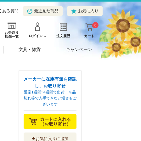
くある質問
最近見た商品
お気に入り
0
お受取り
ログイン
注文履歴
カート
店舗一覧
文具・雑貨
キャンペーン
メーカーに在庫有無を確認
し、お取り寄せ
通常1週間~4週間で出荷 ※品
切れ等で入手できない場合もご
ざいます
カートに入れる
（お取り寄せ）
★お気に入りに追加