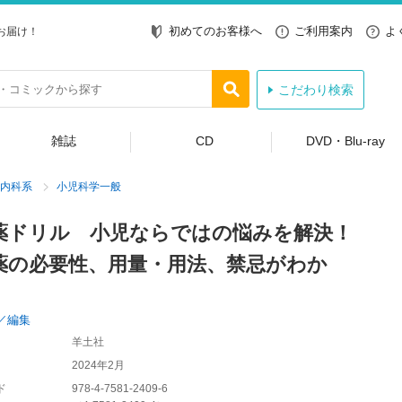
初めてのお客様へ
ご利用案内
よ
お届け！
こだわり検索
雑誌
CD
DVD・Blu-ray
内科系
小児科学一般
薬ドリル 小児ならではの悩みを解決！
薬の必要性、用量・用法、禁忌がわか
／編集
羊土社
2024年2月
ド
978-4-7581-2409-6