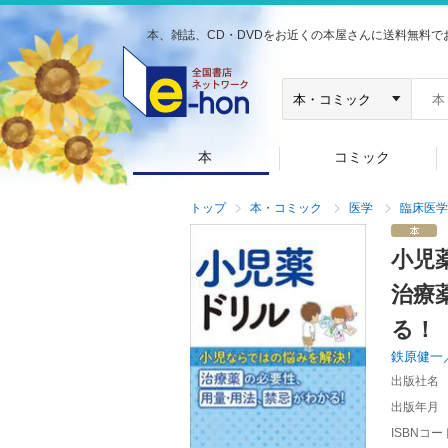
本、雑誌、CD・DVDをお近くの本屋さんに送料無料で
本
コミック
トップ
本・コミック
医学
臨床医学
小児
治療
る！
鉄原健一
出版社名
出版年月
ISBNコー