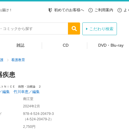
初めてのお客様へ
ご利用案内
よ
お届け！
こだわり検索
雑誌
CD
DVD・Blu-ray
護
看護教育
器疾患
ストＮｉＣＥ 病態・治療論 ２
／編集 竹川幸恵／編集
南江堂
2024年2月
ド
978-4-524-20479-3
（
4-524-20479-2
）
2,750円