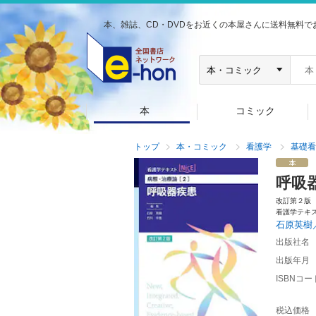
本、雑誌、CD・DVDをお近くの本屋さんに送料無料で
本
コミック
トップ
本・コミック
看護学
基礎看
呼吸
改訂第２版
看護学テキ
石原英樹
出版社名
出版年月
ISBNコー
税込価格