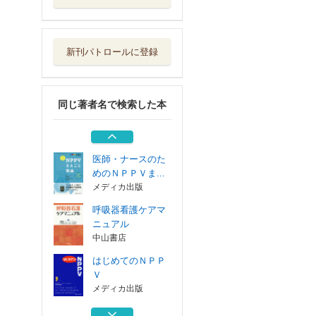
はじめてのＮＰＰ
Ｖ
メディカ出版
新刊パトロールに登録
ロールプレイで学
ぶ呼吸ケア・呼...
メディカ出版
同じ著者名で検索した本
サブカルチャー神
話解体 少女・...
筑摩書房
医師・ナースのた
めのＮＰＰＶま...
メディカ出版
呼吸器看護ケアマ
ニュアル
中山書店
はじめてのＮＰＰ
Ｖ
メディカ出版
ロールプレイで学