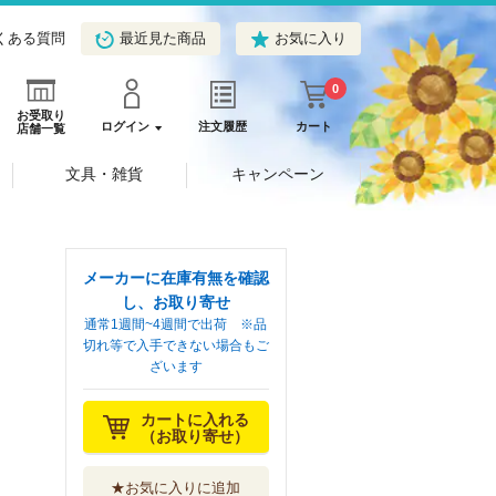
くある質問
最近見た商品
お気に入り
0
お受取り
ログイン
注文履歴
カート
店舗一覧
文具・雑貨
キャンペーン
メーカーに在庫有無を確認
し、お取り寄せ
通常1週間~4週間で出荷 ※品
切れ等で入手できない場合もご
ざいます
カートに入れる
（お取り寄せ）
★お気に入りに追加