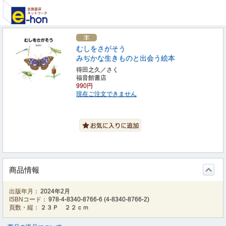
むしをさがそう
みぢかな生きものと出会う絵本
得田之久／さく
福音館書店
990円
現在ご注文できません
商品情報
出版年月：
2024年2月
ISBNコード：
978-4-8340-8766-6
(
4-8340-8766-2
)
頁数・縦：
２３Ｐ ２２ｃｍ