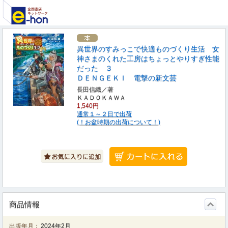
異世界のすみっこで快適ものづくり生活 女
神さまのくれた工房はちょっとやりすぎ性能
だった ３
ＤＥＮＧＥＫＩ 電撃の新文芸
長田信織／著
ＫＡＤＯＫＡＷＡ
1,540円
通常１～２日で出荷
(！お盆時期の出荷について！)
商品情報
出版年月：
2024年2月