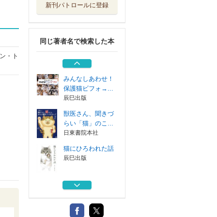
新刊パトロールに登録
これから猫を飼う
人に伝えたい１...
辰巳出版
同じ著者名で検索した本
岩合光昭み～んな
元気ネコ
ン・ト
辰巳出版
みんなしあわせ！
保護猫ビフォ→...
辰巳出版
獣医さん、聞きづ
らい「猫」のこ...
日東書院本社
猫にひろわれた話
辰巳出版
これから猫を飼う
人に伝えたい１...
辰巳出版