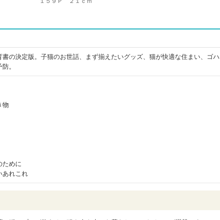
１５９Ｐ ２１ｃｍ
育書の決定版。子猫のお世話、まず揃えたいグッズ、猫が快適な住まい、ゴハ
予防。
き物
のために
いあれこれ