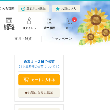
くある質問
最近見た商品
お気に入り
0
お受取り
ログイン
注文履歴
カート
店舗一覧
文具・雑貨
キャンペーン
通常１～２日で出荷
(！お盆時期の出荷について！)
カートに入れる
★お気に入りに追加
猫にひろわれた話
辰巳出版