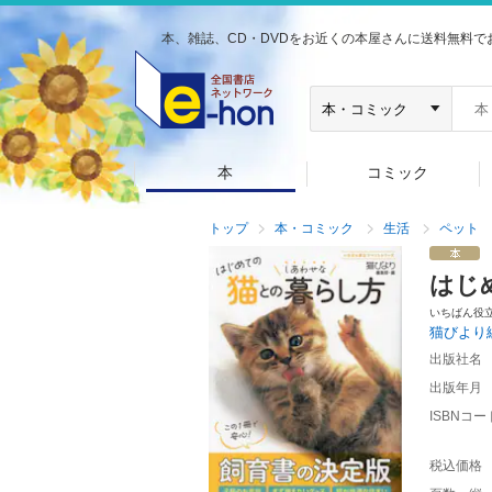
本、雑誌、CD・DVDをお近くの本屋さんに送料無料で
本
コミック
トップ
本・コミック
生活
ペット
はじ
いちばん役
猫びより
出版社名
出版年月
ISBNコー
税込価格