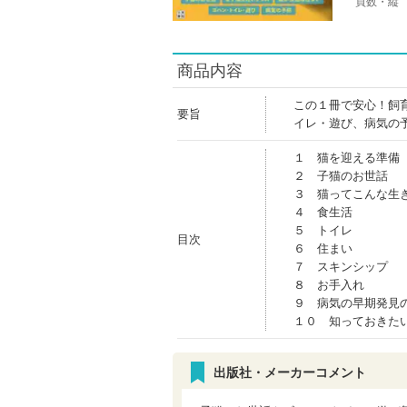
頁数・縦
商品内容
この１冊で安心！飼
要旨
イレ・遊び、病気の
１ 猫を迎える準備
２ 子猫のお世話
３ 猫ってこんな生
４ 食生活
５ トイレ
目次
６ 住まい
７ スキンシップ
８ お手入れ
９ 病気の早期発見
１０ 知っておきた
出版社・メーカーコメント