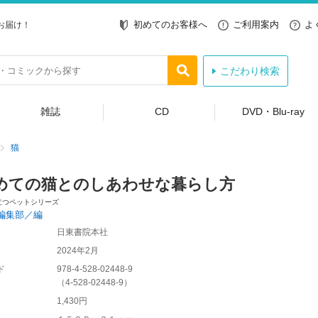
初めてのお客様へ
ご利用案内
よ
お届け！
こだわり検索
雑誌
CD
DVD・Blu-ray
猫
めての猫とのしあわせな暮らし方
立つペットシリーズ
編集部／編
日東書院本社
2024年2月
ド
978-4-528-02448-9
（
4-528-02448-9
）
1,430円