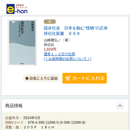
詭弁社会 日本を蝕む“怪物”の正体
祥伝社新書 ６９６
山崎雅弘／〔著〕
祥伝社
1,023円
通常１～２日で出荷
(！お盆時期の出荷について！)
商品情報
出版年月：
2024年3月
ISBNコード：
978-4-396-11696-5
(
4-396-11696-9
)
頁数・縦：
２０５Ｐ １８ｃｍ