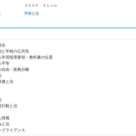
２６０Ｐ ２１ｃｍ
名
学校と法
現在
利と学校の公共性
る学習指導要領・教科書の位置
る平等
の自由・政教分離
法
保健と法
法
題行動と法
人情報
為と法
ンプライアンス