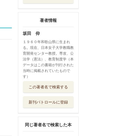
著者情報
坂田 仰
１９６０年和歌山県に生まれ
る。現在、日本女子大学教職教
育開発センター教授。専攻、公
法学（憲法）、教育制度学（本
データはこの書籍が刊行された
当時に掲載されていたもので
す）
図解・表解教育法
この著者名で検索する
規 “確かにわ...
教育開発研究所
新刊パトロールに登録
保育士・教員のた
めの憲法
八千代出版
同じ著者名で検索した本
学校のいじめ対策
と弁護士の実務...