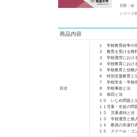
頁数・縦
シリーズ
商品内容
１ 学校教育紛争の
２ 教育を受ける権
３ 学校運営におけ
４ 学校教育におけ
５ 学校教育と信教
６ 特別支援教育と
７ 学校安全・学校
目次
８ 学校事故と法
９ 体罰と法
１０ いじめ問題と
１１児童・生徒の問
１２ 児童虐待と法
１３ 学校運営と個
１４ 教員の非違行
１５ スクール・コ