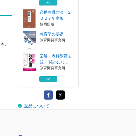
青林書院
必携教職六法 ２
０２７年度版
協同出版
教育学の基礎
教育開発研究所
（本デ
図解・表解教育法
規 “確かにわ...
教育開発研究所
保育士・教員のた
めの憲法
八千代出版
学校のいじめ対策
返品について
と弁護士の実務...
青林書院
必携教職六法 ２
０２７年度版
協同出版