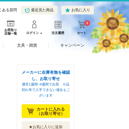
くある質問
最近見た商品
お気に入り
0
お受取り
ログイン
注文履歴
カート
店舗一覧
文具・雑貨
キャンペーン
メーカーに在庫有無を確認
し、お取り寄せ
通常1週間~4週間で出荷 ※品
切れ等で入手できない場合もご
ざいます
カートに入れる
（お取り寄せ）
★お気に入りに追加