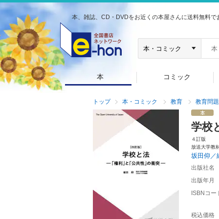
本、雑誌、CD・DVDをお近くの本屋さんに送料無料で
本
コミック
トップ
本・コミック
教育
教育問題
学校
４訂版
放送大学教
坂田仰／
出版社名
出版年月
ISBNコー
税込価格