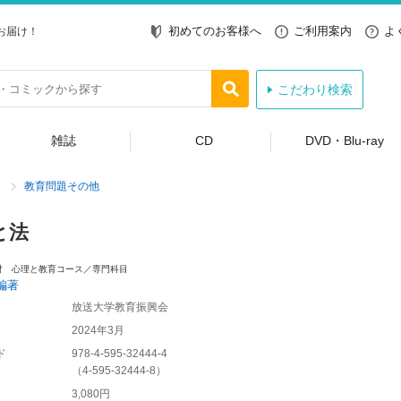
初めてのお客様へ
ご利用案内
よ
お届け！
こだわり検索
雑誌
CD
DVD・Blu-ray
教育問題その他
と法
材 心理と教育コース／専門科目
編著
放送大学教育振興会
2024年3月
ド
978-4-595-32444-4
（
4-595-32444-8
）
3,080円