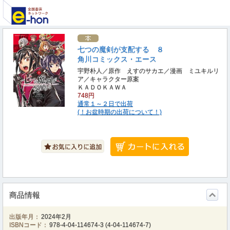
七つの魔剣が支配する ８
角川コミックス・エース
宇野朴人／原作 えすのサカエ／漫画 ミユキルリ
ア／キャラクター原案
ＫＡＤＯＫＡＷＡ
748円
通常１～２日で出荷
(！お盆時期の出荷について！)
商品情報
出版年月：
2024年2月
ISBNコード：
978-4-04-114674-3
(
4-04-114674-7
)