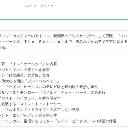
３０５Ｐ ２１ｃｍ
ポップ・カルチャーのアイコン、映画界のアウトサイダーにして巨匠。『イレ
ン・ピークス Ｔｈｅ Ｒｅｔｕｒｎ』まで、汲み尽くせぬアイデアに始まる
辿る。
の夢―『イレイザーヘッド』の内幕
ァント・マン』の驚くべき真実
ーン／砂の惑星』の苦悩と驚異
―偉大なる倒錯『ブルーベルベット』
ト―『ツイン・ピークス』のテレビ版と映画版の奇妙な事件
エルヴィスとモンロー―『ワイルド・アット・ハート』の逃避行
『ロスト・ハイウェイ』を解き明かす
を刺激する『ストレイト・ストーリー』
―『マルホランド・ドライブ』の果てしない誘惑
ランド・エンパイア』と踊り明かす
ューインガム、復活するってさ―『ツイン・ピークス』への待望の帰還