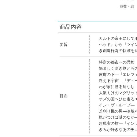
頁数・縦
商品内容
カルトの帝王にして
要旨
ヘッド』から『ツイ
き創造行為の軌跡を
特定の都市への恐怖
悩ましく暗き物ども
皮膚の下―『エレフ
迷える宇宙―『デュ
わが家に勝る所なし
大衆向けのマグリッ
目次
オズの国へひた走る
イン・ザ・ループ―
芝刈り機の男―涙腺
気がつけば謎のなか
超現実の旅―『イン
きみが好きなあのチ