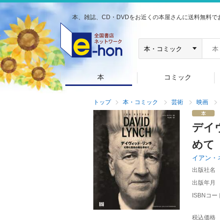
本、雑誌、CD・DVDをお近くの本屋さんに送料無料で
本
コミック
トップ
本・コミック
芸術
映画
デイ
めて
イアン・
出版社名
出版年月
ISBNコー
税込価格