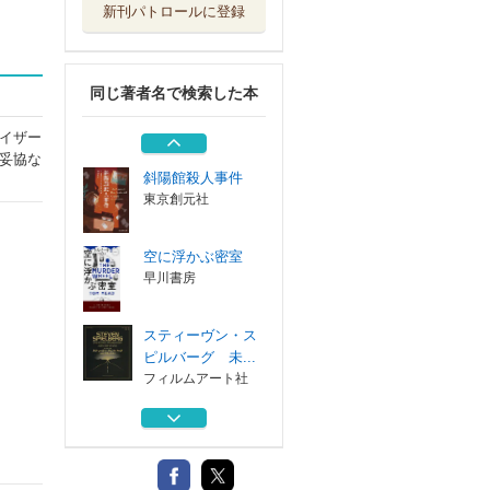
新刊パトロールに登録
リドリー・スコッ
トの全仕事
東京ニュース通...
同じ著者名で検索した本
イーサリアム創世
記
イザー
筑摩書房
妥協な
斜陽館殺人事件
東京創元社
空に浮かぶ密室
早川書房
スティーヴン・ス
ピルバーグ 未...
フィルムアート社
リドリー・スコッ
トの全仕事
東京ニュース通...