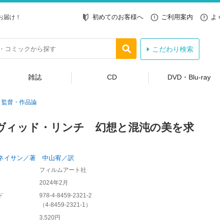
初めてのお客様へ
ご利用案内
よ
お届け！
こだわり検索
雑誌
CD
DVD・Blu-ray
監督・作品論
ヴィッド・リンチ 幻想と混沌の美を求
ネイサン／著 中山宥／訳
フィルムアート社
2024年2月
ド
978-4-8459-2321-2
（
4-8459-2321-1
）
3,520円