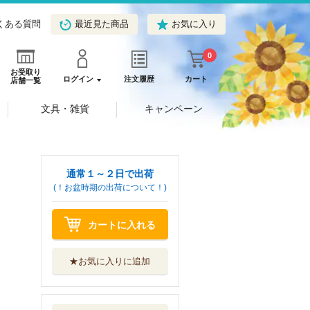
くある質問
最近見た商品
お気に入り
0
お受取り
ログイン
注文履歴
カート
店舗一覧
文具・雑貨
キャンペーン
通常１～２日で出荷
(！お盆時期の出荷について！)
カートに入れる
★お気に入りに追加
スティーヴン・ス
ピルバーグ 未...
フィルムアート社