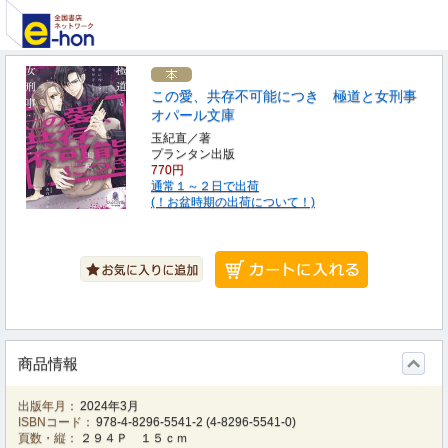
この愛、共存不可能につき 極道と女刑事
オパール文庫
玉紀直／著
プランタン出版
770円
通常１～２日で出荷
(！お盆時期の出荷について！)
商品情報
出版年月：
2024年3月
ISBNコード：
978-4-8296-5541-2
(
4-8296-5541-0
)
頁数・縦：
２９４Ｐ １５ｃｍ