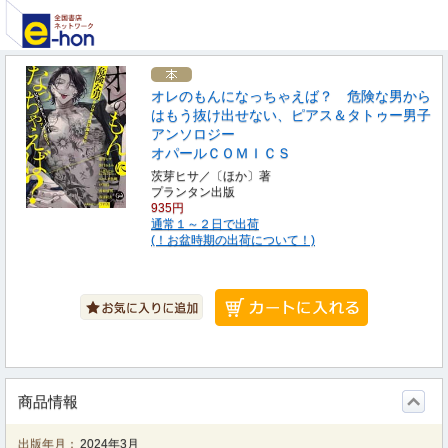
オレのもんになっちゃえば？ 危険な男から
はもう抜け出せない、ピアス＆タトゥー男子
アンソロジー
オパールＣＯＭＩＣＳ
茨芽ヒサ／〔ほか〕著
プランタン出版
935円
通常１～２日で出荷
(！お盆時期の出荷について！)
商品情報
出版年月：
2024年3月