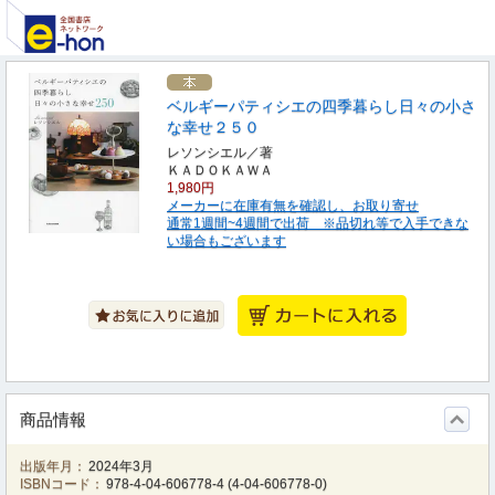
ベルギーパティシエの四季暮らし日々の小さ
な幸せ２５０
レソンシエル／著
ＫＡＤＯＫＡＷＡ
1,980円
メーカーに在庫有無を確認し、お取り寄せ
通常1週間~4週間で出荷 ※品切れ等で入手できな
い場合もございます
商品情報
出版年月：
2024年3月
ISBNコード：
978-4-04-606778-4
(
4-04-606778-0
)