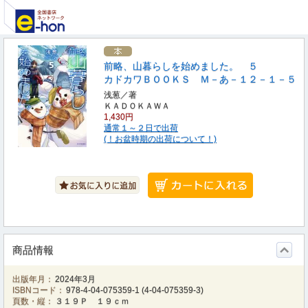
前略、山暮らしを始めました。 ５
カドカワＢＯＯＫＳ Ｍ－あ－１２－１－５
浅葱／著
ＫＡＤＯＫＡＷＡ
1,430円
通常１～２日で出荷
(！お盆時期の出荷について！)
商品情報
出版年月：
2024年3月
ISBNコード：
978-4-04-075359-1
(
4-04-075359-3
)
頁数・縦：
３１９Ｐ １９ｃｍ