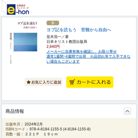
ヨブ記を読もう 苦難から自由へ
並木浩一／著
日本キリスト教団出版局
2,640円
メーカーに在庫有無を確認し、お取り寄せ
通常1週間~4週間で出荷 ※品切れ等で入手できな
い場合もございます
商品情報
出版年月：
2024年2月
ISBNコード：
978-4-8184-1155-5
(
4-8184-1155-8
)
頁数・縦：
２２１Ｐ １９ｃｍ