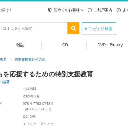
初めてのお客様へ
ご利用案内
よ
お届け！
こだわり検索
雑誌
CD
DVD・Blu-ray
教育
特別支援教育その他
もを応援するための特別支援教育
／編著
北樹出版
2024年3月
ド
978-4-7793-0743-0
（
4-7793-0743-0
）
2,640円
１７０Ｐ ２１ｃｍ