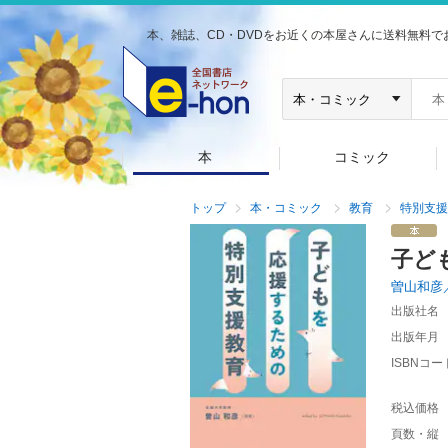
本、雑誌、CD・DVDをお近くの本屋さんに送料無料で
本
コミック
トップ
本・コミック
教育
特別支援
子ど
曽山和彦
出版社名
出版年月
ISBNコー
税込価格
頁数・縦