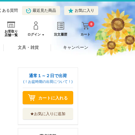
くある質問
最近見た商品
お気に入り
0
お受取り
ログイン
注文履歴
カート
店舗一覧
文具・雑貨
キャンペーン
通常１～２日で出荷
(！お盆時期の出荷について！)
カートに入れる
★お気に入りに追加