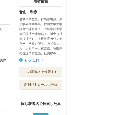
著者情報
曽山 和彦
名城大学教授。群馬県出身。東
京学芸大学卒業、秋田大学大学
院修士課程修了、中部学院大学
り）
大学院博士課程修了。博士（社
会福祉学）。上級教育カウンセ
ラー、学校心理士。ガイダンス
カウンセラー。東京都、秋田県
の養護学校教諭、秋田県教 …
実際
もっと詳しく
イラスト図解でわ
この著者名で検索する
かる！中学校教...
明治図書出版
新刊パトロールに登録
教師とＳＣのため
のカウンセリン...
ぎょうせい
同じ著者名で検索した本
時々“オニの心”
が出る教師のた...