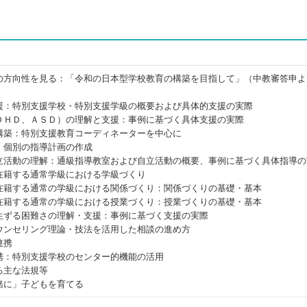
の方向性を見る：「令和の日本型学校教育の構築を目指して」（中教審答申よ
援：特別支援学校・特別支援学級の概要および具体的支援の実際
ＤＨＤ、ＡＳＤ）の理解と支援：事例に基づく具体支援の実際
構築：特別支援教育コーディネーターを中心に
・個別の指導計画の作成
立活動の理解：通級指導教室および自立活動の概要、事例に基づく具体指導の
在籍する通常学級における学級づくり
在籍する通常の学級における関係づくり：関係づくりの基礎・基本
在籍する通常の学級における授業づくり：授業づくりの基礎・基本
生ずる困難さの理解・支援：事例に基づく支援の実際
ウンセリング理論・技法を活用した相談の進め方
連携
携：特別支援学校のセンター的機能の活用
る主な法規等
緒に」子どもを育てる