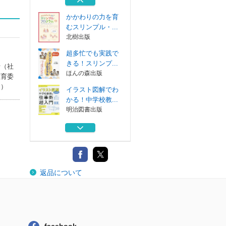
明治図書出版
かかわりの力を育
むスリンプル・...
北樹出版
超多忙でも実践で
きる！スリンプ...
士（社
ほんの森出版
教育委
す）
イラスト図解でわ
かる！中学校教...
明治図書出版
教師とＳＣのため
のカウンセリン...
ぎょうせい
時々“オニの心”
返品について
が出る教師のた...
明治図書出版
かかわりの力を育
むスリンプル・...
北樹出版