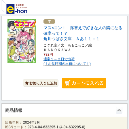
マス×コン！ 席替えで好きな人の隣になる
確率って！？
角川つばさ文庫 Ａあ１１－１
こぐれ京／文 ももこっこ／絵
ＫＡＤＯＫＡＷＡ
792円
通常１～２日で出荷
(！お盆時期の出荷について！)
商品情報
出版年月：
2024年3月
ISBNコード：
978-4-04-632295-1
(
4-04-632295-0
)