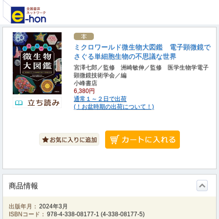
ミクロワールド微生物大図鑑 電子顕微鏡で
さぐる単細胞生物の不思議な世界
宮澤七郎／監修 洲崎敏伸／監修 医学生物学電子
顕微鏡技術学会／編
小峰書店
6,380円
通常１～２日で出荷
(！お盆時期の出荷について！)
商品情報
出版年月：
2024年3月
ISBNコード：
978-4-338-08177-1
(
4-338-08177-5
)