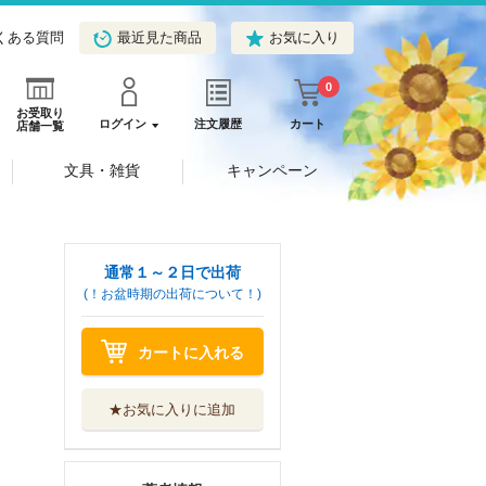
くある質問
最近見た商品
お気に入り
0
お受取り
ログイン
注文履歴
カート
店舗一覧
文具・雑貨
キャンペーン
通常１～２日で出荷
(！お盆時期の出荷について！)
カートに入れる
★お気に入りに追加