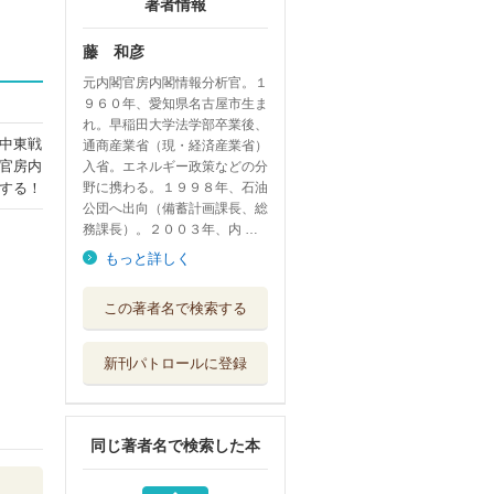
著者情報
藤 和彦
元内閣官房内閣情報分析官。１
９６０年、愛知県名古屋市生ま
れ。早稲田大学法学部卒業後、
中東戦
通商産業省（現・経済産業省）
官房内
入省。エネルギー政策などの分
する！
野に携わる。１９９８年、石油
公団へ出向（備蓄計画課長、総
務課長）。２００３年、内 …
もっと詳しく
出るとこだけ！２
この著者名で検索する
級建築施工管理...
翔泳社
新刊パトロールに登録
南海トラフＭ９地
震は起きない ...
同じ著者名で検索した本
南北朝遺文 関東
編第４巻