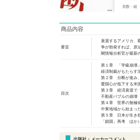
頁数・縦
商品内容
衰退するアメリカ、
要旨
争が勃発すれば、原
閣情報分析官が最新
第１章 「学級崩壊
経済制裁がもたらす
第２章 分断が進み
愛国心が低下する米
第３章 経済衰退で
目次
不動産バブルの崩壊
第４章 世界の無極
中東地域から始まっ
第５章 日本が生き
「鎖国」再考 ほか
出版社・メーカーコメント