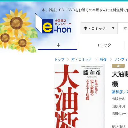
本、雑誌、CD・DVDをお近くの本屋さんに送料無料で
本
コミック
トップ
本・コミック
教養
ノンフィ
大油
機
藤和彦／
出版社名
出版年月
ISBNコー
税込価格