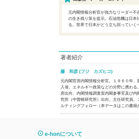
元内閣情報分析官が強力なリーダー不
の生き残り策を提示。石油危機は日本
る。世界で日本がどう立ち回っていく
著者紹介
藤 和彦 (フジ カズヒコ)
元内閣官房内閣情報分析官。１９６０年、
入省。エネルギー政策などの分野に携わる
房出向、内閣情報調査室内閣参事官及び内
究所（中曽根研究所）出向、主任研究員。
ルティングフェロー（本データはこの書籍
e-honについて