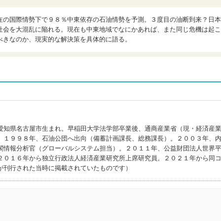
在の国際情勢下で９８％中東依存の石油情勢を予測。３度目の油断到来？日本
社会を大混乱に陥れる。現在も中東地域でなにかあれば、また同じ危機は起こ
べきなのか、現実的な解決策を具体的に語る。
愛知県名古屋市生まれ。早稲田大学法学部卒業後、通商産業省（現・経済産
。１９９８年、石油公団へ出向（備蓄計画課長、総務課長）。２００３年、
閣情報分析官（グローバルシステム担当）。２０１１年、公益財団法人世界
２０１６年から独立行政法人経済産業研究所上席研究員。２０２１年から同
が刊行された当時に掲載されていたものです）