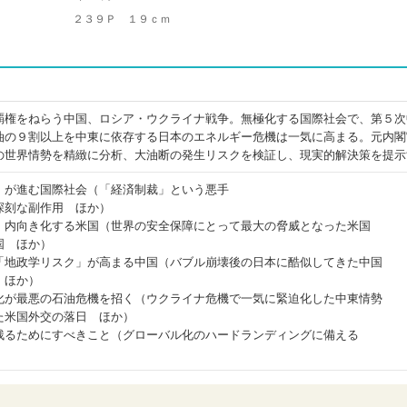
２３９Ｐ １９ｃｍ
覇権をねらう中国、ロシア・ウクライナ戦争。無極化する国際社会で、第５次
油の９割以上を中東に依存する日本のエネルギー危機は一気に高まる。元内閣
の世界情勢を精緻に分析、大油断の発生リスクを検証し、現実的解決策を提示
」が進む国際社会（「経済制裁」という悪手
深刻な副作用 ほか）
、内向き化する米国（世界の安全保障にとって最大の脅威となった米国
国 ほか）
「地政学リスク」が高まる中国（バブル崩壊後の日本に酷似してきた中国
 ほか）
化が最悪の石油危機を招く（ウクライナ危機で一気に緊迫化した中東情勢
た米国外交の落日 ほか）
残るためにすべきこと（グローバル化のハードランディングに備える
）