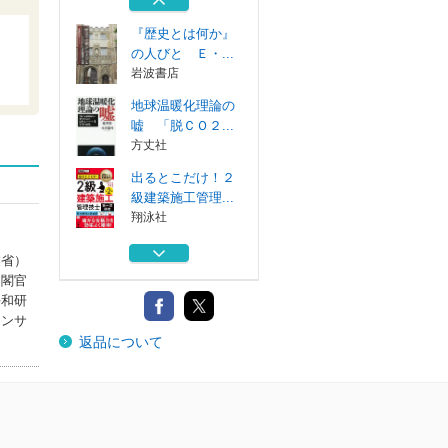
東京堂出版 〔...
『歴史とは何か』
の人びと Ｅ・...
岩波書店
地球温暖化理論の
嘘 「脱ＣＯ２...
方丈社
出るとこだけ！２
級建築施工管理...
翔泳社
南海トラフＭ９地
業省）
震は起きない ...
内閣官
平和研
コンサ
南北朝遺文 関東
返品について
編第４巻
東京堂出版 〔...
『歴史とは何か』
の人びと Ｅ・...
岩波書店