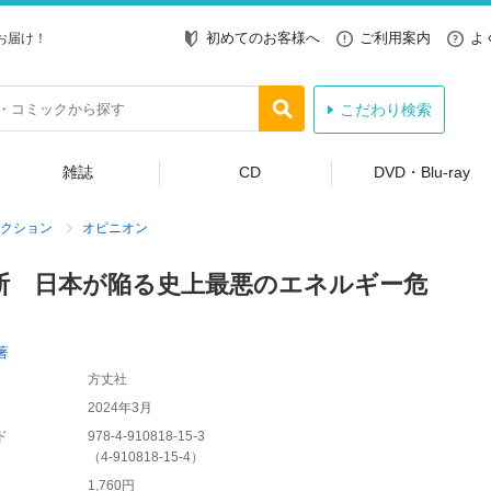
初めてのお客様へ
ご利用案内
よ
お届け！
こだわり検索
雑誌
CD
DVD・Blu-ray
クション
オピニオン
断 日本が陥る史上最悪のエネルギー危
著
方丈社
2024年3月
ド
978-4-910818-15-3
（
4-910818-15-4
）
1,760円