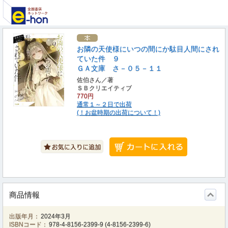
お隣の天使様にいつの間にか駄目人間にされ
ていた件 ９
ＧＡ文庫 さ－０５－１１
佐伯さん／著
ＳＢクリエイティブ
770円
通常１～２日で出荷
(！お盆時期の出荷について！)
商品情報
出版年月：
2024年3月
ISBNコード：
978-4-8156-2399-9
(
4-8156-2399-6
)