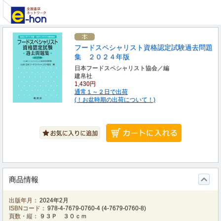
フードスペシャリスト資格認定試験過去問題
集 ２０２４年版
日本フードスペシャリスト協会／編
建帛社
1,430円
通常１～２日で出荷
(！お盆時期の出荷について！)
商品情報
出版年月：
2024年2月
ISBNコード：
978-4-7679-0760-4
(
4-7679-0760-8
)
頁数・縦：
９３Ｐ ３０ｃｍ