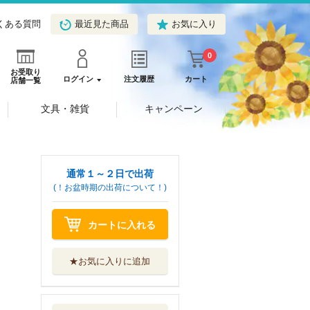
くある質問
最近見た商品
お気に入り
0
お受取り
ログイン
注文履歴
カート
店舗一覧
文具・雑貨
キャンペーン
通常１～２日で出荷
(！お盆時期の出荷について！)
カートに入れる
★お気に入りに追加
国王陛下と甘い夜
４
竹書房