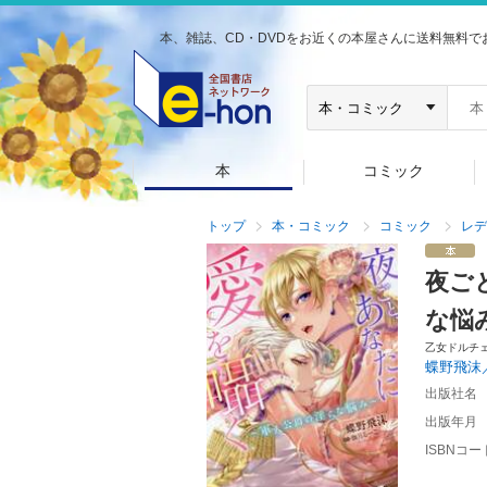
本、雑誌、CD・DVDをお近くの本屋さんに送料無料で
本
コミック
トップ
本・コミック
コミック
レデ
夜ご
な悩
乙女ドルチ
蝶野飛沫
出版社名
出版年月
ISBNコー