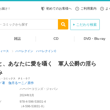
初めてのお客様へ
ご利用案内
よ
お届け！
こだわり検索
雑誌
CD
DVD・Blu-ray
ィース
ハーレクイン ハーレクインＣ
と、あなたに愛を囁く 軍人公爵の淫ら
み
ェ・コミックス チ１－０７
／著 伽月るーこ／原作
ハーパーコリンズ・ジャパン
2024年3月
ド
978-4-596-53831-4
（
4-596-53831-X
）