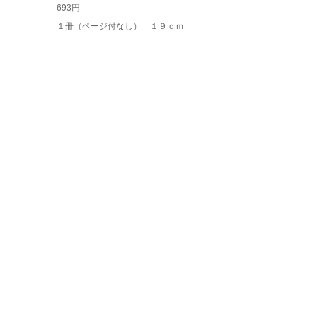
693円
１冊（ページ付なし） １９ｃｍ