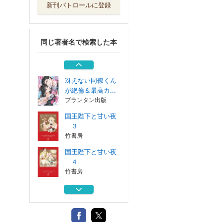
新刊パトロールに登録
殿下、謝りますか
ら婚約破棄して...
ＫＡＤＯＫＡＷＡ
同じ著者名で検索した本
国王陛下と甘い夜
２
竹書房
冴えない同僚くん
が絶倫＆最高カ...
プランタン出版
国王陛下と甘い夜
３
竹書房
国王陛下と甘い夜
４
竹書房
殿下、謝りますか
ら婚約破棄して...
ＫＡＤＯＫＡＷＡ