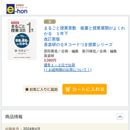
まるごと授業算数 板書と授業展開がよくわ
かる １年下
改訂新版
喜楽研のＱＲコードつき授業シリーズ
原田善造／企画・編集 新川雄也／企画・編集
喜楽研
3,080円
通常１～２日で出荷
(！お盆時期の出荷について！)
商品情報
出版年月：
2024年4月