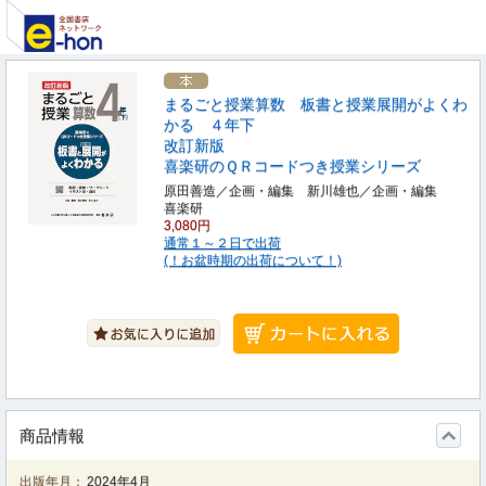
まるごと授業算数 板書と授業展開がよくわ
かる ４年下
改訂新版
喜楽研のＱＲコードつき授業シリーズ
原田善造／企画・編集 新川雄也／企画・編集
喜楽研
3,080円
通常１～２日で出荷
(！お盆時期の出荷について！)
商品情報
出版年月：
2024年4月