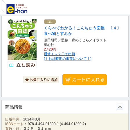
くらべてわかる！こんちゅう図鑑 〔４〕
食べ物とすみか
須田研司／監修 森のくじら／イラスト
童心社
2,420円
通常１～２日で出荷
(！お盆時期の出荷について！)
商品情報
出版年月：
2024年3月
ISBNコード：
978-4-494-01890-1
(
4-494-01890-2
)
頁数・縦：
３２Ｐ ３１ｃｍ