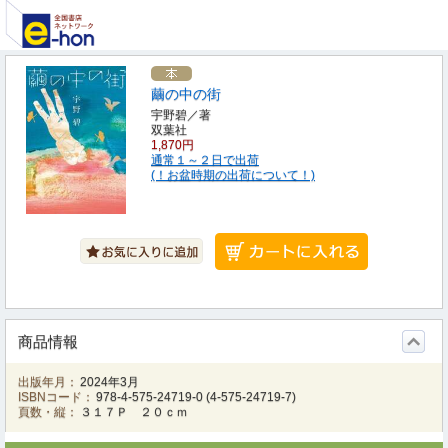
繭の中の街
宇野碧／著
双葉社
1,870円
通常１～２日で出荷
(！お盆時期の出荷について！)
商品情報
出版年月：
2024年3月
ISBNコード：
978-4-575-24719-0
(
4-575-24719-7
)
頁数・縦：
３１７Ｐ ２０ｃｍ