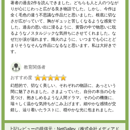
著者の過去2作を読んできました。どちらも人と人のつなが
りが心にじわっと広がる良き物語でした。しかし、今作は
全く毛色の違う不思議な作品だと思いました。根底に切な
さが広がっていて、胸がギュッと苦しくなるような感覚で
した。過去の思い出に浸るように、黄昏の中で物思いに耽
るようなノスタルジックな気持ちにさせてくれました。な
ぜだか涙が溢れます。熾火のように、いつまでも心にとど
まりそうなそんな作品になるなと思います。私は大好きで
す。
教育関係者
おすすめ度
幻想的で、切なく美しい、それぞれの物語に、あっという
間に魅了されました。さまよっていた、自分の本当の心を
見つけ、抱きしめるような人間ドラマ。その心の機微に、
瑞々しく温かな気持ちがこみ上げます。細やかな感情が交
錯し、辿り着いたラストに、穏やかな光に包まれました。
上記レビューの提供元：NetGalley（株式会社メディアド