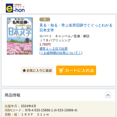
見る・知る・学ぶ名所旧跡でぐぐっとわかる
日本文学
ロバート キャンベル／監修・解説
ＪＴＢパブリッシング
1,760円
通常１～２日で出荷
(！お盆時期の出荷について！)
商品情報
出版年月：
2024年4月
ISBNコード：
978-4-533-15868-1
(
4-533-15868-4
)
頁数・縦：
１６０Ｐ ２１ｃｍ