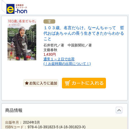
１０３歳、名言だらけ。なーんちゃって 哲
代おばあちゃんの長う生きてきたからわかる
こと
石井哲代／著 中国新聞社／著
文藝春秋
1,430円
通常１～２日で出荷
(！お盆時期の出荷について！)
商品情報
出版年月：
2024年3月
ISBNコード：
978-4-16-391823-5
(
4-16-391823-X
)