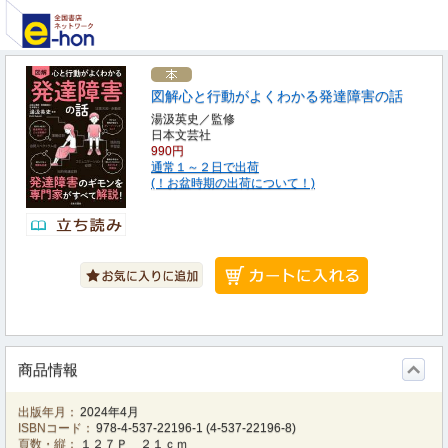
図解心と行動がよくわかる発達障害の話
湯汲英史／監修
日本文芸社
990円
通常１～２日で出荷
(！お盆時期の出荷について！)
商品情報
出版年月：
2024年4月
ISBNコード：
978-4-537-22196-1
(
4-537-22196-8
)
頁数・縦：
１２７Ｐ ２１ｃｍ