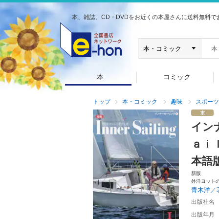
本、雑誌、CD・DVDをお近くの本屋さんに送料無料で
本
コミック
トップ
本・コミック
趣味
スポーツ
イン
ａｉ
本語
新版
外洋ヨット
青木洋／
出版社名
出版年月