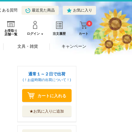
くある質問
最近見た商品
お気に入り
0
お受取り
ログイン
注文履歴
カート
店舗一覧
文具・雑貨
キャンペーン
通常１～２日で出荷
(！お盆時期の出荷について！)
カートに入れる
★お気に入りに追加
基礎演習ゼミ憲法
みらい