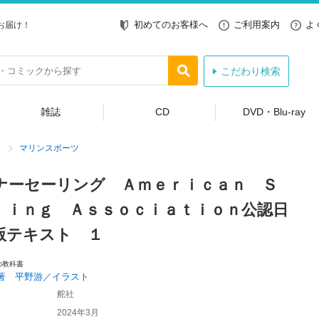
初めてのお客様へ
ご利用案内
よ
お届け！
こだわり検索
雑誌
CD
DVD・Blu-ray
マリンスポーツ
ナーセーリング Ａｍｅｒｉｃａｎ Ｓ
ｌｉｎｇ Ａｓｓｏｃｉａｔｉｏｎ公認日
版テキスト １
の教科書
著 平野游／イラスト
舵社
2024年3月