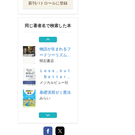
新刊パトロールに登録
こころの科学 ２
２９
日本評論社
同じ著者名で検索した本
Ｓ★Ｄ Ｆｉｌｅ
～Ｄｅｌｕｘｅ...
ＫＡＤＯＫＡＷＡ
物語が生まれるフ
ードツーリズム...
明石書店
Ｌｅｓｓ，ｂｕｔ
Ｂｅｔｔｅｒ...
メジカルビュー社
基礎演習ゼミ憲法
みらい
こころの科学 ２
２９
日本評論社