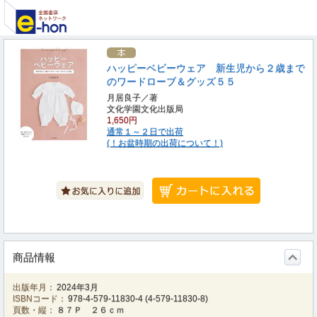
ハッピーベビーウェア 新生児から２歳まで
のワードローブ＆グッズ５５
月居良子／著
文化学園文化出版局
1,650円
通常１～２日で出荷
(！お盆時期の出荷について！)
商品情報
出版年月：
2024年3月
ISBNコード：
978-4-579-11830-4
(
4-579-11830-8
)
頁数・縦：
８７Ｐ ２６ｃｍ