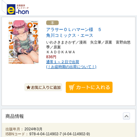
アラサーＯＬハマーン様 ５
角川コミックス・エース
いわさきまさかず／漫画 矢立肇／原案 富野由悠
季／原案
ＫＡＤＯＫＡＷＡ
836円
通常１～２日で出荷
(！お盆時期の出荷について！)
商品情報
出版年月：
2024年3月
ISBNコード：
978-4-04-114902-7
(
4-04-114902-9
)