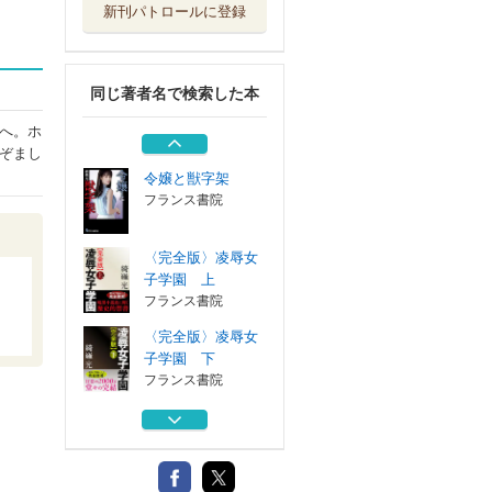
新刊パトロールに登録
魔媚色の町
フランス書院
同じ著者名で検索した本
人妻、魔崖の果て
フランス書院
へ。ホ
ぞまし
令嬢と獣字架
フランス書院
〈完全版〉凌辱女
子学園 上
フランス書院
〈完全版〉凌辱女
子学園 下
フランス書院
魔媚色の町
フランス書院