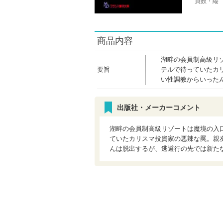
頁数・縦
商品内容
湖畔の会員制高級リ
要旨
テルで待っていたカ
い性調教からいった
出版社・メーカーコメント
湖畔の会員制高級リゾートは魔境の入
ていたカリスマ投資家の悪辣な罠。親
んは脱出するが、逃避行の先では新た