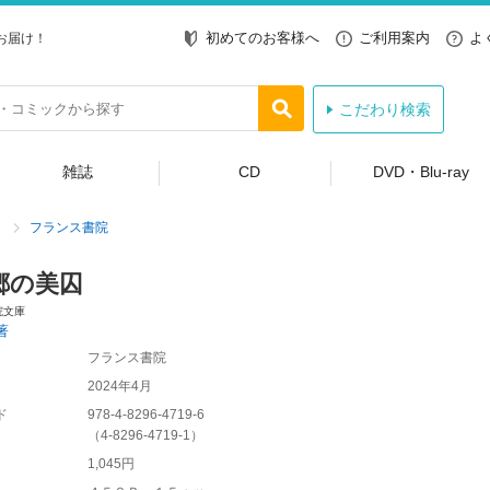
初めてのお客様へ
ご利用案内
よ
お届け！
こだわり検索
雑誌
CD
DVD・Blu-ray
フランス書院
郷の美囚
院文庫
著
フランス書院
2024年4月
ド
978-4-8296-4719-6
（
4-8296-4719-1
）
1,045円