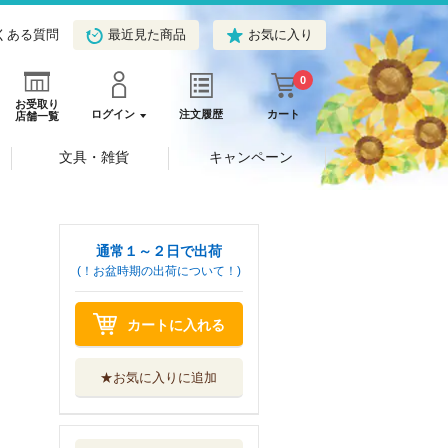
くある質問
最近見た商品
お気に入り
0
お受取り
ログイン
注文履歴
カート
店舗一覧
文具・雑貨
キャンペーン
通常１～２日で出荷
(！お盆時期の出荷について！)
カートに入れる
★お気に入りに追加
〈完全版〉凌辱女
子学園 下
フランス書院