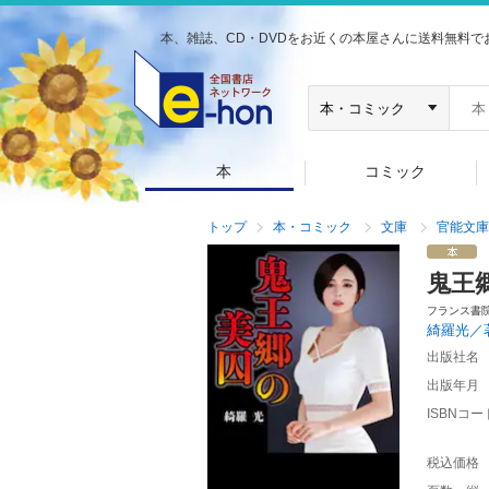
本、雑誌、CD・DVDをお近くの本屋さんに送料無料で
本
コミック
トップ
本・コミック
文庫
官能文庫
鬼王
フランス書
綺羅光／
出版社名
出版年月
ISBNコー
税込価格