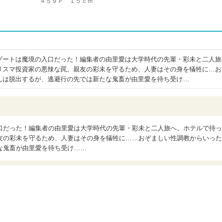
４５９Ｐ １５ｃｍ
ゾートは魔境の入口だった！編集者の由里愛は大学時代の先輩・彩未と二人旅
リスマ投資家の悪辣な罠。親友の彩未を守るため、人妻はその身を犠牲に…お
んは脱出するが、逃避行の先では新たな鬼畜が由里愛を待ち受け…
口だった！編集者の由里愛は大学時代の先輩・彩未と二人旅へ。ホテルで待っ
友の彩未を守るため、人妻はその身を犠牲に……おぞましい性調教からいった
な鬼畜が由里愛を待ち受け……