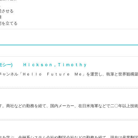
く
続させる
壊
想を立てる
ィモシー) Ｈｉｃｋｓｏｎ，Ｔｉｍｏｔｈｙ
チャンネル「Ｈｅｌｌｏ Ｆｕｔｕｒｅ Ｍｅ」を運営し、執筆と世界観構
す。商社などの勤務を経て、国内メーカー、在日米海軍などで二〇年以上技
タを学ぶ。金融系システム会社や翻訳会社などの勤務を経て、現在は産業翻