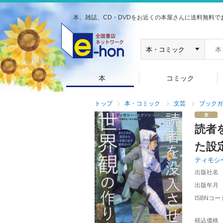
本、雑誌、CD・DVDをお近くの本屋さんに送料無料で
本
コミック
トップ
本・コミック
文芸
ブックガ
読者
た設
ティモシ
出版社名
出版年月
ISBNコー
税込価格