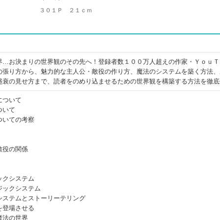
３０１Ｐ ２１ｃｍ
界…お決まりの世界観のその先へ！登録者数１００万人超えの作家・ＹｏｕＴ
の張り方から、魅力的な主人公・敵役の作り方、魔法のシステムを築く方法、
盛衰の見せ方まで、読者をのめり込ませるための世界観を構築する方法を徹底
について
ついて
ついての考察
敵役の関係
ックシステム
ジックシステム
システムとストーリーテリング
を登場させる
魔法の世界