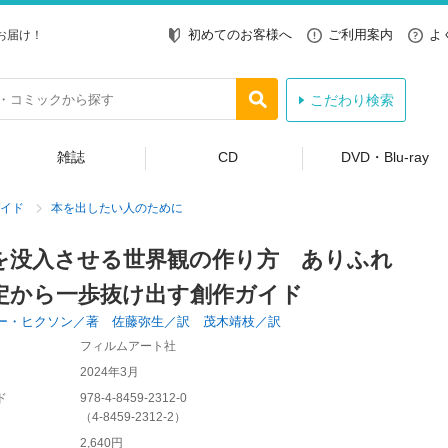
初めてのお客様へ
ご利用案内
よ
お届け！
こだわり検索
雑誌
CD
DVD・Blu-ray
イド
本を出したい人のために
を没入させる世界観の作り方 ありふれ
定から一歩抜け出す創作ガイド
ー・ヒクソン／著 佐藤弥生／訳 茂木靖枝／訳
フィルムアート社
2024年3月
ド
978-4-8459-2312-0
（
4-8459-2312-2
）
2,640円