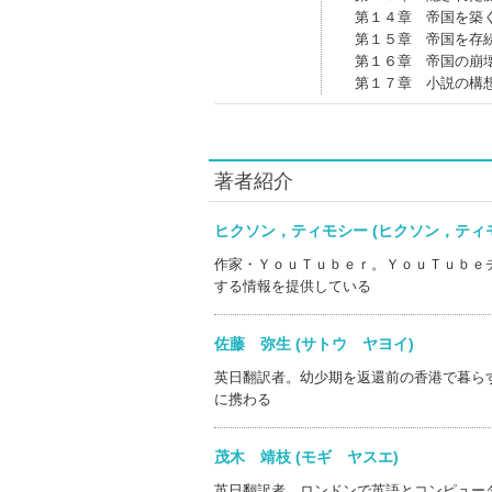
第１４章 帝国を築
第１５章 帝国を存
第１６章 帝国の崩
第１７章 小説の構
著者紹介
ヒクソン，ティモシー (ヒクソン，テ
作家・ＹｏｕＴｕｂｅｒ。ＹｏｕＴｕｂｅ
する情報を提供している
佐藤 弥生 (サトウ ヤヨイ)
英日翻訳者。幼少期を返還前の香港で暮ら
に携わる
茂木 靖枝 (モギ ヤスエ)
英日翻訳者。ロンドンで英語とコンピュー