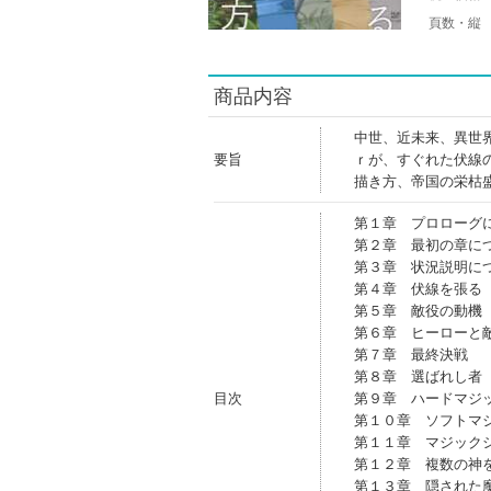
頁数・縦
商品内容
中世、近未来、異世
要旨
ｒが、すぐれた伏線
描き方、帝国の栄枯
第１章 プロローグ
第２章 最初の章に
第３章 状況説明に
第４章 伏線を張る
第５章 敵役の動機
第６章 ヒーローと
第７章 最終決戦
第８章 選ばれし者
目次
第９章 ハードマジ
第１０章 ソフトマ
第１１章 マジック
第１２章 複数の神
第１３章 隠された