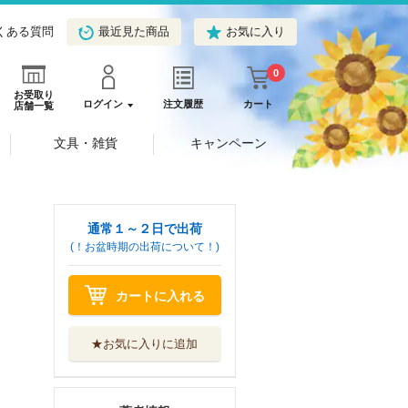
くある質問
最近見た商品
お気に入り
0
お受取り
ログイン
注文履歴
カート
店舗一覧
文具・雑貨
キャンペーン
通常１～２日で出荷
(！お盆時期の出荷について！)
カートに入れる
★お気に入りに追加