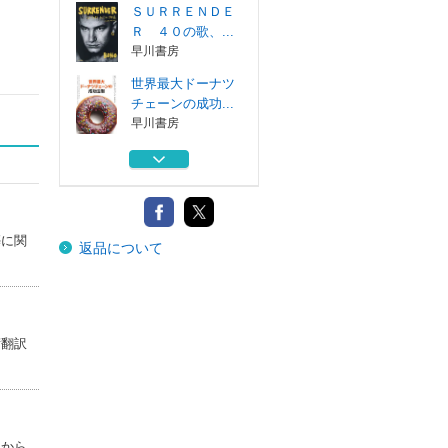
ＳＵＲＲＥＮＤＥ
Ｒ ４０の歌、...
早川書房
世界最大ドーナツ
チェーンの成功...
早川書房
ペットを愛した人
たちがペットロ...
フィルムアート社
映像編集のファー
築に関
返品について
スト・レッスン...
フィルムアート社
イスラエル・パレ
スチナ紛争をゼ...
河出書房新社
術翻訳
ＳＵＲＲＥＮＤＥ
Ｒ ４０の歌、...
早川書房
世界最大ドーナツ
訳から