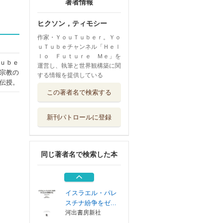
著者情報
ヒクソン，ティモシー
作家・ＹｏｕＴｕｂｅｒ。Ｙｏ
ｕＴｕｂｅチャンネル「Ｈｅｌ
ｌｏ Ｆｕｔｕｒｅ Ｍｅ」を
ｕｂｅ
運営し、執筆と世界観構築に関
宗教の
する情報を提供している
伝授。
世界最大ドーナツ
この著者名で検索する
チェーンの成功...
早川書房
新刊パトロールに登録
ペットを愛した人
たちがペットロ...
フィルムアート社
同じ著者名で検索した本
映像編集のファー
スト・レッスン...
フィルムアート社
イスラエル・パレ
スチナ紛争をゼ...
河出書房新社