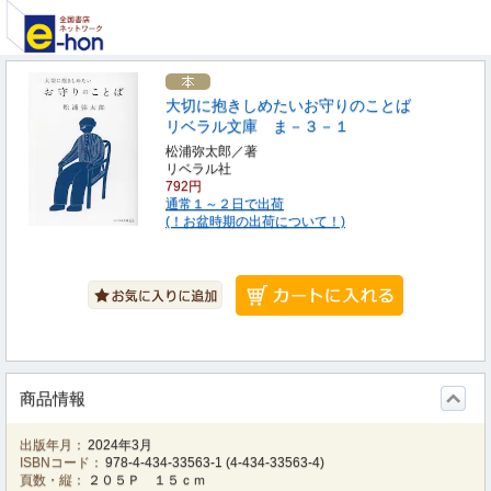
大切に抱きしめたいお守りのことば
リベラル文庫 ま－３－１
松浦弥太郎／著
リベラル社
792円
通常１～２日で出荷
(！お盆時期の出荷について！)
商品情報
出版年月：
2024年3月
ISBNコード：
978-4-434-33563-1
(
4-434-33563-4
)
頁数・縦：
２０５Ｐ １５ｃｍ