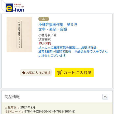
小林芳規著作集 第５卷
文字・表記・音韻
小林芳規／著
汲古書院
19,800円
メーカーに在庫有無を確認し、お取り寄せ
通常1週間~4週間で出荷 ※品切れ等で入手できな
い場合もございます
商品情報
出版年月：
2024年2月
ISBNコード：
978-4-7629-3664-7
(
4-7629-3664-2
)