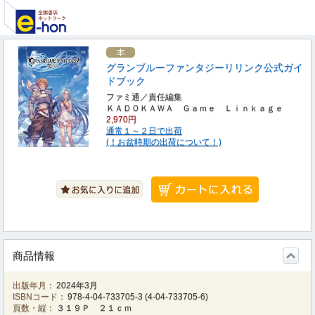
グランブルーファンタジーリリンク公式ガイ
ドブック
ファミ通／責任編集
ＫＡＤＯＫＡＷＡ Ｇａｍｅ Ｌｉｎｋａｇｅ
2,970円
通常１～２日で出荷
(！お盆時期の出荷について！)
商品情報
出版年月：
2024年3月
ISBNコード：
978-4-04-733705-3
(
4-04-733705-6
)
頁数・縦：
３１９Ｐ ２１ｃｍ