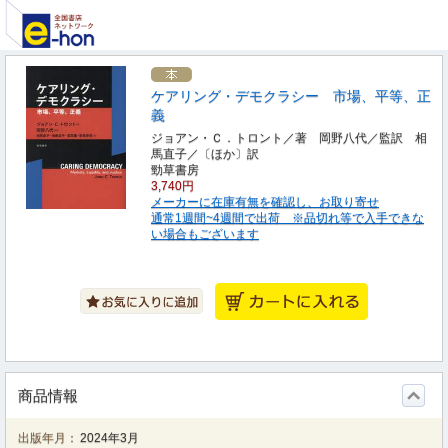
ケアリング・デモクラシー 市場、平等、正
義
ジョアン・Ｃ．トロント／著 岡野八代／監訳 相
馬直子／〔ほか〕訳
勁草書房
3,740円
メーカーに在庫有無を確認し、お取り寄せ
通常1週間~4週間で出荷 ※品切れ等で入手できな
い場合もございます
商品情報
出版年月：
2024年3月