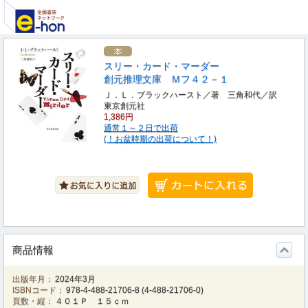
スリー・カード・マーダー
創元推理文庫 Ｍフ４２－１
Ｊ．Ｌ．ブラックハースト／著 三角和代／訳
東京創元社
1,386円
通常１～２日で出荷
(！お盆時期の出荷について！)
商品情報
出版年月：
2024年3月
ISBNコード：
978-4-488-21706-8
(
4-488-21706-0
)
頁数・縦：
４０１Ｐ １５ｃｍ