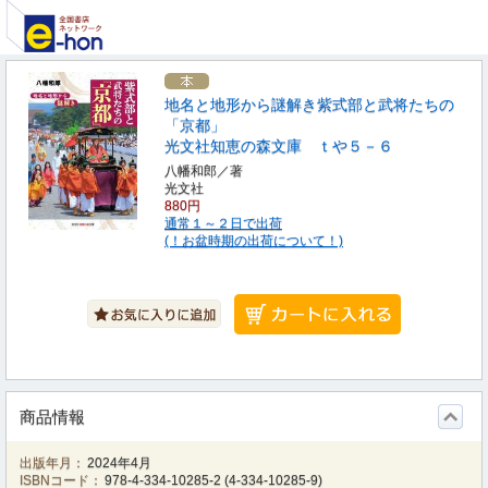
地名と地形から謎解き紫式部と武将たちの
「京都」
光文社知恵の森文庫 ｔや５－６
八幡和郎／著
光文社
880円
通常１～２日で出荷
(！お盆時期の出荷について！)
商品情報
出版年月：
2024年4月
ISBNコード：
978-4-334-10285-2
(
4-334-10285-9
)