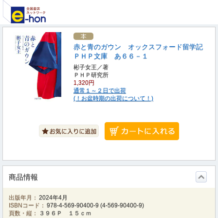
赤と青のガウン オックスフォード留学記
ＰＨＰ文庫 あ６６－１
彬子女王／著
ＰＨＰ研究所
1,320円
通常１～２日で出荷
(！お盆時期の出荷について！)
商品情報
出版年月：
2024年4月
ISBNコード：
978-4-569-90400-9
(
4-569-90400-9
)
頁数・縦：
３９６Ｐ １５ｃｍ